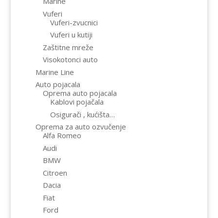
Marine
Vuferi
Vuferi-zvucnici
Vuferi u kutiji
Zaštitne mreže
Visokotonci auto
Marine Line
Auto pojacala
Oprema auto pojacala
Kablovi pojačala
Osigurači , kućišta…
Oprema za auto ozvučenje
Alfa Romeo
Audi
BMW
Citroen
Dacia
Fiat
Ford