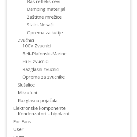
Bas refleks cevi
Damping materijal
Zaštitne mrežice
Stalci-Nosači
Oprema za kutije
Zvučnici
100V Zvucnici
Beli-Plafonski-Marine
Hi Fi zvucnici
Razglasni zvucnici
Oprema za zvucnike
Slušalice
Mikrofoni
Razglasna pojačala
Elektronske komponente
Kondenzatori – bipolarni
For Fans
User
Login