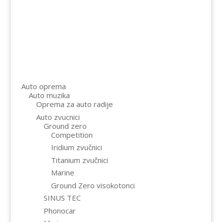
Keep me signed in
Registruj se.
Forgot your password?
Auto oprema
Auto muzika
Oprema za auto radije
Auto zvucnici
Ground zero
Competition
Iridium zvučnici
Titanium zvučnici
Marine
Ground Zero visokotonci
SINUS TEC
Phonocar