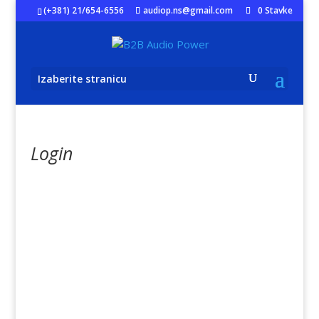
(+381) 21/654-6556
audiop.ns@gmail.com
0 Stavke
Izaberite stranicu
Login
Username or E-mail
*
Password
*